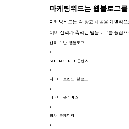
마케팅위드는 웹블로그를 
마케팅위드는 각 광고 채널을 개별적으
이미 신뢰가 축적된 웹블로그를 중심으
신뢰 기반 웹블로그

↓

SEO·AEO·GEO 콘텐츠

↓

네이버 브랜드 블로그

↓

네이버 플레이스

↓

회사 홈페이지

↓
